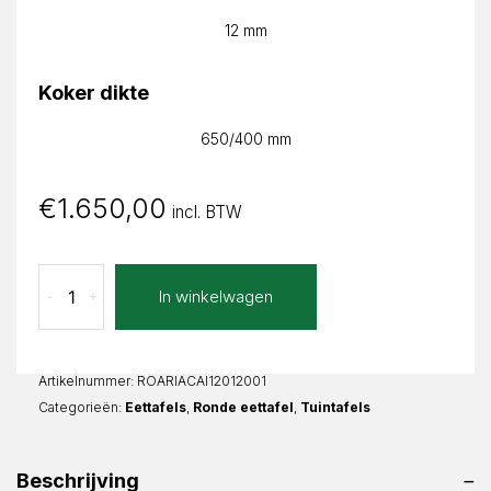
12 mm
Koker dikte
650/400 mm
€
1.650,00
incl. BTW
Calacatta
In winkelwagen
-
+
Bianco
Ariane
Rond
aantal
Artikelnummer:
ROARIACAI12012001
Categorieën:
Eettafels
,
Ronde eettafel
,
Tuintafels
Beschrijving