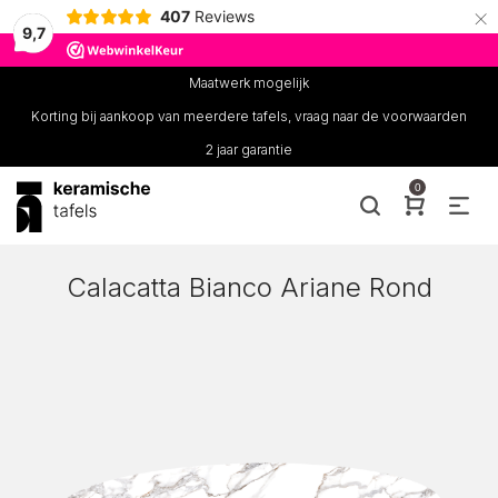
×
407
Reviews
9,7
Maatwerk mogelijk
Korting bij aankoop van meerdere tafels, vraag naar de voorwaarden
2 jaar garantie
0
Calacatta Bianco Ariane Rond