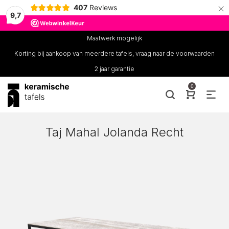
×
407
Reviews
9,7
Maatwerk mogelijk
Korting bij aankoop van meerdere tafels, vraag naar de voorwaarden
2 jaar garantie
0
Taj Mahal Jolanda Recht