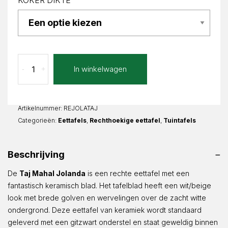
KOKER DIKTE
Taj
In winkelwagen
-
+
Mahal
Jolanda
Recht
aantal
Artikelnummer:
REJOLATAJ
Categorieën:
Eettafels
,
Rechthoekige eettafel
,
Tuintafels
Beschrijving
De
Taj Mahal Jolanda
is een rechte eettafel met een
fantastisch keramisch blad. Het tafelblad heeft een wit/beige
look met brede golven en wervelingen over de zacht witte
ondergrond. Deze eettafel van keramiek wordt standaard
geleverd met een gitzwart onderstel en staat geweldig binnen