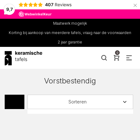
×
407
Reviews
9,7
Maatwerk mogelijk
Korting bij aankoop van meerdere tafels, vraag naar de voorwaarden
2 jaar garantie
0
Vorstbestendig
Sorteren