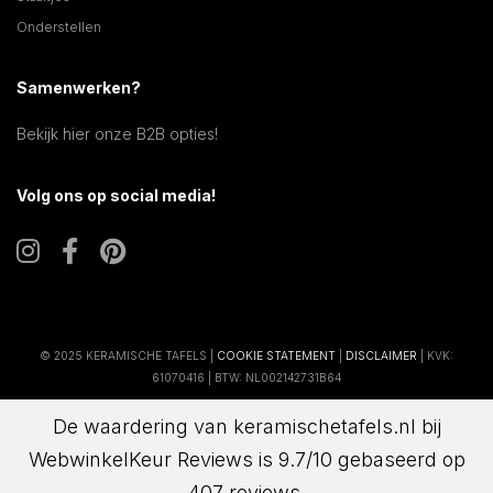
Onderstellen
Samenwerken?
Bekijk hier onze B2B opties!
Volg ons op social media!
© 2025 KERAMISCHE TAFELS |
COOKIE STATEMENT
|
DISCLAIMER
| KVK:
61070416 | BTW: NL002142731B64
De waardering van keramischetafels.nl bij
WebwinkelKeur Reviews
is 9.7/10 gebaseerd op
407 reviews.