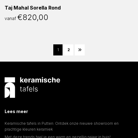
Taj Mahal Sorella Rond
€
820,00
vanaf
1
2
Lees meer
Keramische tafels in Putten: Ontdek onze nieuwe showroom en
prachtige kleuren keramiek
Met deze trends haal je een warm en gezellig najaar in huis!