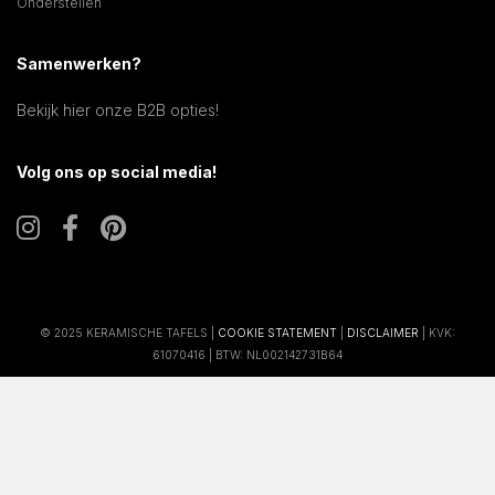
Onderstellen
Samenwerken?
Bekijk hier onze B2B opties!
Volg ons op social media!
© 2025 KERAMISCHE TAFELS |
COOKIE STATEMENT
|
DISCLAIMER
| KVK:
61070416 | BTW: NL002142731B64