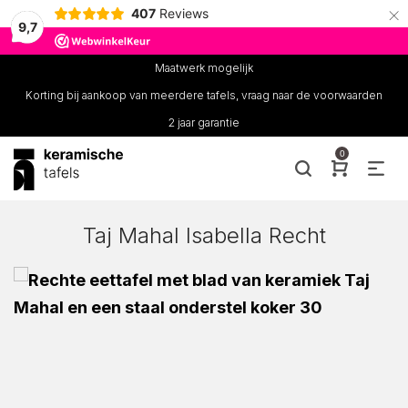
×
407
Reviews
9,7
Maatwerk mogelijk
Korting bij aankoop van meerdere tafels, vraag naar de voorwaarden
2 jaar garantie
0
Taj Mahal Isabella Recht