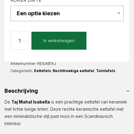
KOKER DIKTE
Taj
In winkelwagen
-
+
Mahal
Isabella
Recht
aantal
Artikelnummer:
REISABTAJ
Categorieën:
Eettafels
,
Rechthoekige eettafel
,
Tuintafels
Beschrijving
De
Taj Mahal Isabella
is een prachtige eettafel van keramiek
met lichte beige tinten. Deze rechte keramische eettafel met
een minimalistische stijl past mooi in een Scandinavisch
interieur.