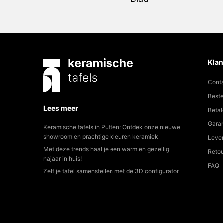
Klan
Cont
Beste
Lees meer
Betal
Garan
Keramische tafels in Putten: Ontdek onze nieuwe
showroom en prachtige kleuren keramiek
Lever
Met deze trends haal je een warm en gezellig
Reto
najaar in huis!
FAQ
Zelf je tafel samenstellen met de 3D configurator