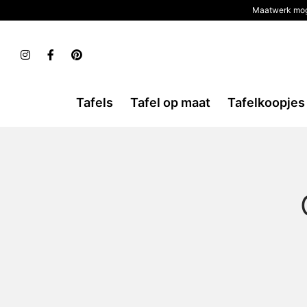
Maatwerk mog
Tafels
Tafel op maat
Tafelkoopjes