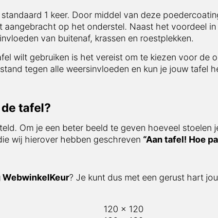
tandaard 1 keer. Door middel van deze poedercoating is
acht op het onderstel. Naast het voordeel in afwerking i
f, krassen en roestplekken.
el wilt gebruiken is het vereist om te kiezen voor de opti
tegen alle weersinvloeden en kun je jouw tafel het gehele
e tafel?
eld. Om je een beter beeld te geven hoeveel stoelen je o
ie wij hierover hebben geschreven
“Aan tafel! Hoe past
 WebwinkelKeur
? Je kunt dus met een gerust hart jouw f
120 x 120
130 x 130