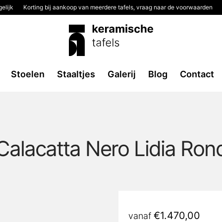
elijk
Korting bij aankoop van meerdere tafels, vraag naar de voorwaarden
2
Stoelen
Staaltjes
Galerij
Blog
Contact
Calacatta Nero Lidia Rond
€
1.470,00
vanaf