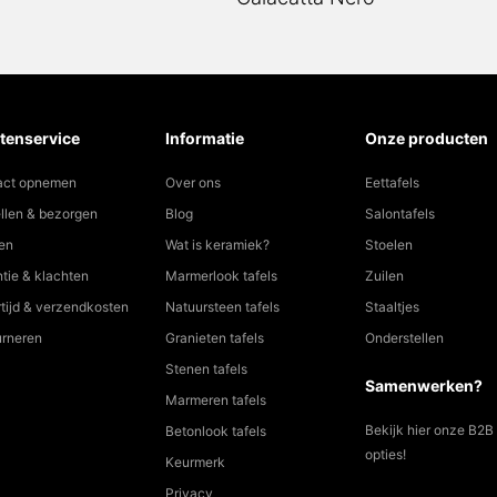
tenservice
Informatie
Onze producten
act opnemen
Over ons
Eettafels
llen & bezorgen
Blog
Salontafels
en
Wat is keramiek?
Stoelen
tie & klachten
Marmerlook tafels
Zuilen
tijd & verzendkosten
Natuursteen tafels
Staaltjes
urneren
Granieten tafels
Onderstellen
Stenen tafels
Samenwerken?
Marmeren tafels
Bekijk hier onze B2B
Betonlook tafels
opties!
Keurmerk
Privacy