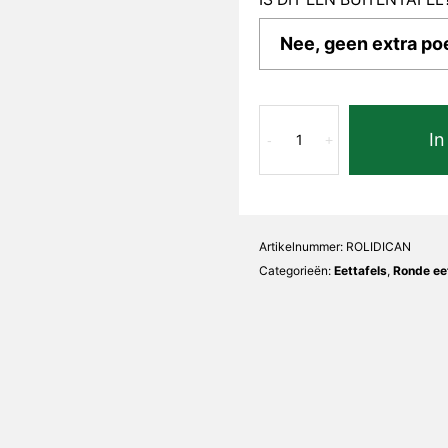
Calacatta
In
Nero
-
+
Lidia
Rond
aantal
Artikelnummer:
ROLIDICAN
Categorieën:
Eettafels
,
Ronde eet