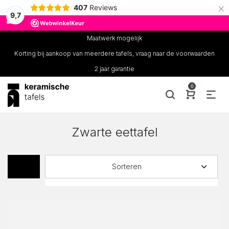
×
407
Reviews
9,7
Maatwerk mogelijk
Korting bij aankoop van meerdere tafels, vraag naar de voorwaarden
2 jaar garantie
0
Zwarte eettafel
Sorteren