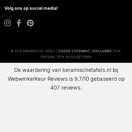
Volg ons op social media!
© 2025 KERAMISCHE TAFELS |
COOKIE STATEMENT
|
DISCLAIMER
| KVK:
61070416 | BTW: NL002142731B64
De waardering van keramischetafels.nl bij
WebwinkelKeur Reviews
is 9.7/10 gebaseerd op
407 reviews.