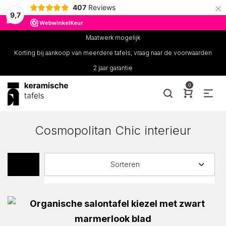
×
407
Reviews
9,7
Maatwerk mogelijk
Korting bij aankoop van meerdere tafels, vraag naar de voorwaarden
2 jaar garantie
0
Cosmopolitan Chic interieur
Sorteren