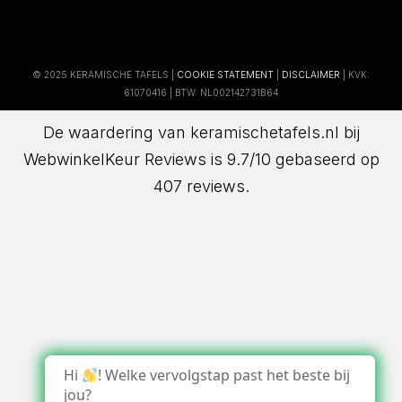
© 2025 KERAMISCHE TAFELS |
COOKIE STATEMENT
|
DISCLAIMER
| KVK:
61070416 | BTW: NL002142731B64
De waardering van keramischetafels.nl bij
WebwinkelKeur Reviews
is 9.7/10 gebaseerd op
407 reviews.
Hi
! Welke vervolgstap past het beste bij
jou?