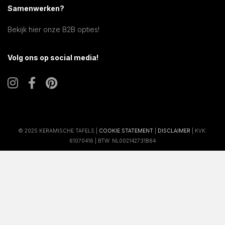
Samenwerken?
Bekijk hier onze B2B opties!
Volg ons op social media!
© 2025 KERAMISCHE TAFELS |
COOKIE STATEMENT
|
DISCLAIMER
| KVK:
61070416 | BTW: NL002142731B64