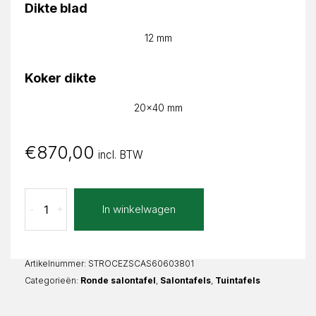
Dikte blad
12 mm
Koker dikte
20x40 mm
€
870,00
incl. BTW
Calacatta
In winkelwagen
-
+
Stone
Grey
Celia
Rond
Artikelnummer:
STROCEZSCAS60603801
aantal
Categorieën:
Ronde salontafel
,
Salontafels
,
Tuintafels