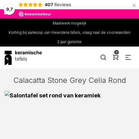
×
407
Reviews
9,7
Maatwerk mogelijk
Korting bij aankoop van meerdere tafels, vraag naar de voorwaarden
2 jaar garantie
0
Calacatta Stone Grey Celia Rond