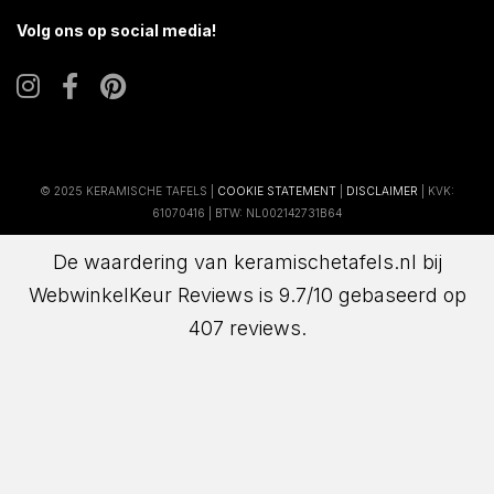
Volg ons op social media!
© 2025 KERAMISCHE TAFELS |
COOKIE STATEMENT
|
DISCLAIMER
| KVK:
61070416 | BTW: NL002142731B64
De waardering van keramischetafels.nl bij
WebwinkelKeur Reviews
is 9.7/10 gebaseerd op
407 reviews.