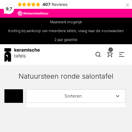
×
407
Reviews
9,7
Maatwerk mogelijk
Korting bij aankoop van meerdere tafels, vraag naar de voorwaarden
2 jaar garantie
0
Natuursteen ronde salontafel
Sorteren