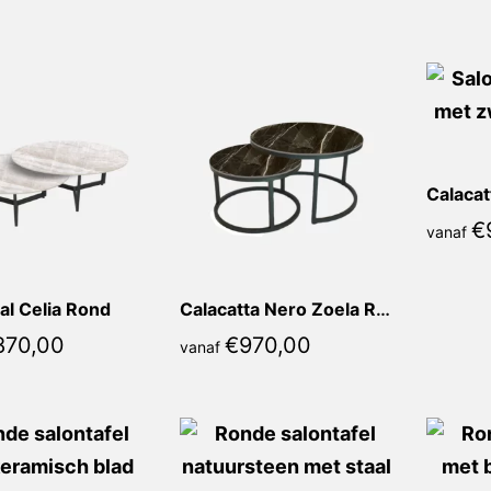
populariteit
€
vanaf
al Celia Rond
Calacatta Nero Zoela Rond
870,00
€
970,00
vanaf