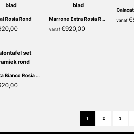
al Rosia Rond
Marrone Extra Rosia Rond
€
vanaf
920,00
€
920,00
vanaf
Calacatta Bianco Rosia Rond
920,00
1
2
3