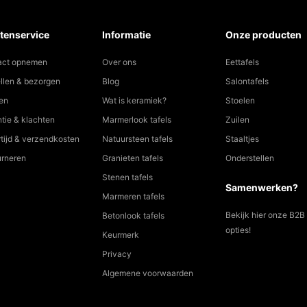
tenservice
Informatie
Onze producten
act opnemen
Over ons
Eettafels
llen & bezorgen
Blog
Salontafels
en
Wat is keramiek?
Stoelen
tie & klachten
Marmerlook tafels
Zuilen
tijd & verzendkosten
Natuursteen tafels
Staaltjes
urneren
Granieten tafels
Onderstellen
Stenen tafels
Samenwerken?
Marmeren tafels
Bekijk hier onze B2B
Betonlook tafels
opties!
Keurmerk
Privacy
Algemene voorwaarden