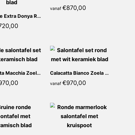
€
870,00
vanaf
Marrone Extra Donya Rond
720,00
Calacatta Macchia Zoela Rond
Calacatta Bianco Zoela Rond
970,00
€
970,00
vanaf