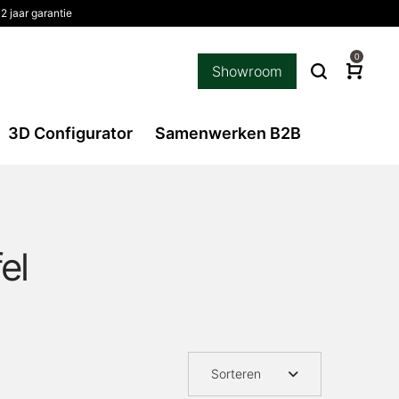
2 jaar garantie
0
Showroom
3D Configurator
Samenwerken B2B
el
Sorteren