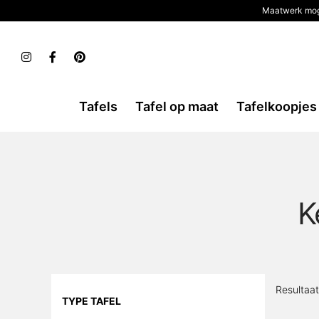
Maatwerk mog
Tafels
Tafel op maat
Tafelkoopjes
K
Resultaa
TYPE TAFEL