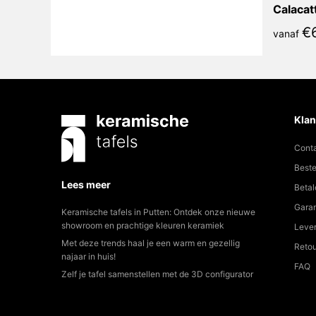
€
vanaf
Klan
Cont
Beste
Lees meer
Betal
Garan
Keramische tafels in Putten: Ontdek onze nieuwe
showroom en prachtige kleuren keramiek
Lever
Met deze trends haal je een warm en gezellig
Reto
najaar in huis!
FAQ
Zelf je tafel samenstellen met de 3D configurator