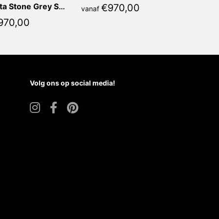
Calacatta Stone Grey Sorella Ovaal
€
970,00
vanaf
970,00
Volg ons op social media!