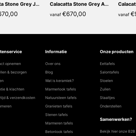
Calacatta Stone Grey Jennifer Recht
Calacatta Stone Grey Angelina Recht
670,00
€
670,00
€
vanaf
vanaf
tenservice
Informatie
Onze producten
act opnemen
Over ons
Eettafels
llen & bezorgen
Blog
Salontafels
en
Wat is keramiek?
Stoelen
tie & klachten
Marmerlook tafels
Zuilen
tijd & verzendkosten
Natuursteen tafels
Staaltjes
urneren
Granieten tafels
Onderstellen
Stenen tafels
Samenwerken?
Marmeren tafels
Bekijk hier onze B2B
Betonlook tafels