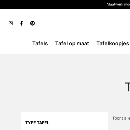
Maatwerk mog
Tafels
Tafel op maat
Tafelkoopjes
Toont all
TYPE TAFEL