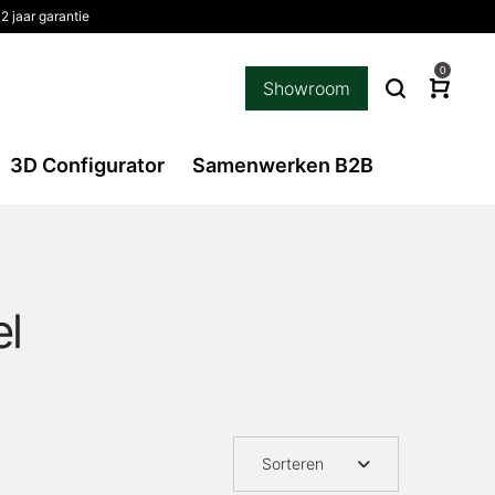
2 jaar garantie
0
Showroom
3D Configurator
Samenwerken B2B
l
Sorteren