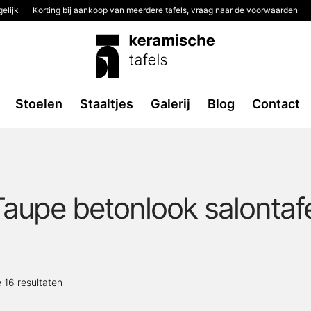
elijk
Korting bij aankoop van meerdere tafels, vraag naar de voorwaarden
Stoelen
Staaltjes
Galerij
Blog
Contact
Taupe betonlook salontafe
Gesorteerd
e 16 resultaten
op