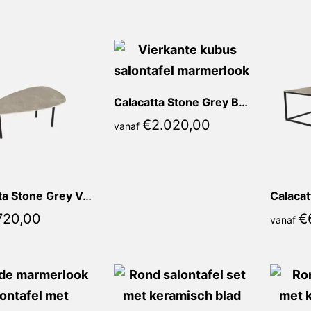
populariteit
Calacatta Stone Grey Bona Vierkant
€
2.020,00
vanaf
Calacatta Stone Grey Vanda Kiezel
720,00
€
vanaf