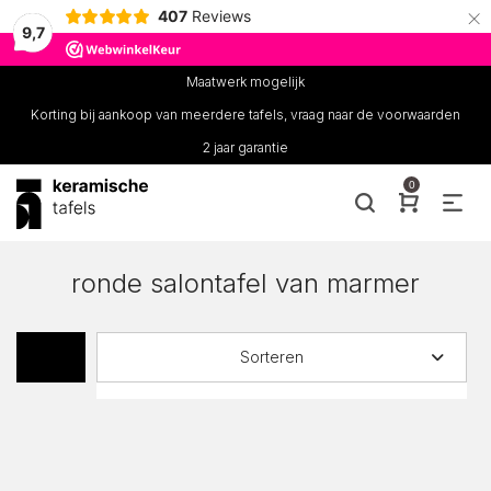
×
407
Reviews
9,7
Maatwerk mogelijk
Korting bij aankoop van meerdere tafels, vraag naar de voorwaarden
2 jaar garantie
0
ronde salontafel van marmer
Sorteren