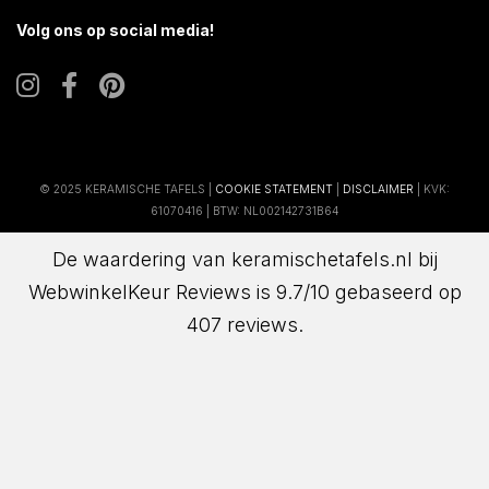
Volg ons op social media!
© 2025 KERAMISCHE TAFELS |
COOKIE STATEMENT
|
DISCLAIMER
| KVK:
61070416 | BTW: NL002142731B64
De waardering van keramischetafels.nl bij
WebwinkelKeur Reviews
is 9.7/10 gebaseerd op
407 reviews.