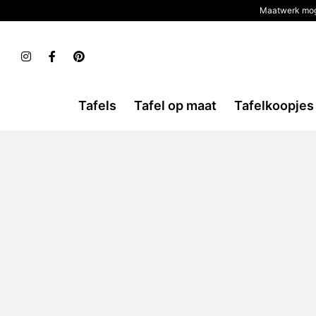
Maatwerk mog
Tafels
Tafel op maat
Tafelkoopjes