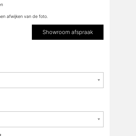
en
nen afwijken van de foto.
Showroom afspraak
?