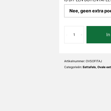
Taj
In
Mahal
-
+
Sofia
Ovaal
aantal
Artikelnummer:
OVSOFITAJ
Categorieën:
Eettafels
,
Ovale eet