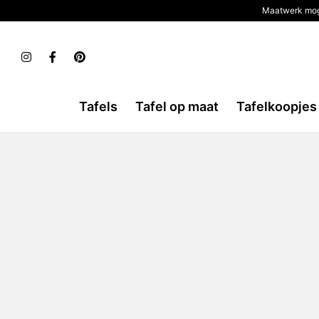
Maatwerk mog
Tafels
Tafel op maat
Tafelkoopjes