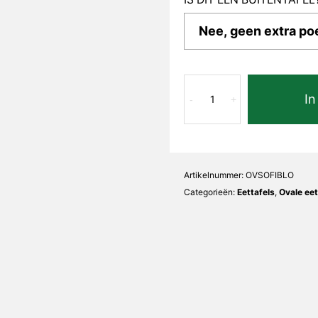
Blue
In
Oro
-
+
Sofia
Ovaal
aantal
Artikelnummer:
OVSOFIBLO
Categorieën:
Eettafels
,
Ovale eet