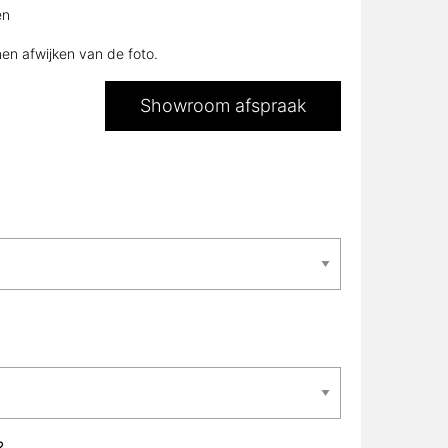
en
nen afwijken van de foto.
Showroom afspraak
?