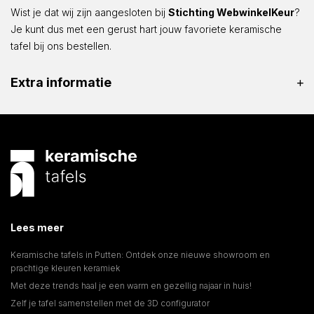
Wist je dat wij zijn aangesloten bij
Stichting WebwinkelKeur
?
Je kunt dus met een gerust hart jouw favoriete keramische
tafel bij ons bestellen.
Extra informatie
Lees meer
Keramische tafels in Putten: Ontdek onze nieuwe showroom en
prachtige kleuren keramiek
Met deze trends haal je een warm en gezellig najaar in huis!
Zelf je tafel samenstellen met de 3D configurator