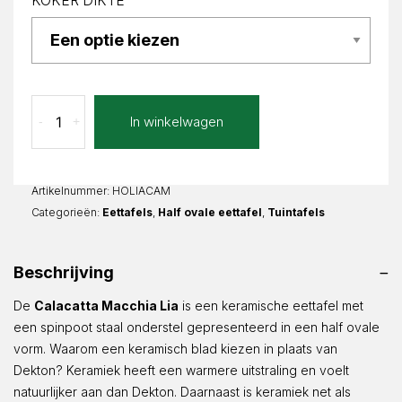
KOKER DIKTE
Calacatta
In winkelwagen
-
+
Macchia
Lia
Half
ovaal
Artikelnummer:
HOLIACAM
aantal
Categorieën:
Eettafels
,
Half ovale eettafel
,
Tuintafels
Beschrijving
De
Calacatta Macchia Lia
is een keramische eettafel met
een spinpoot staal onderstel gepresenteerd in een half ovale
vorm. Waarom een keramisch blad kiezen in plaats van
Dekton? Keramiek heeft een warmere uitstraling en voelt
natuurlijker aan dan Dekton. Daarnaast is keramiek net als