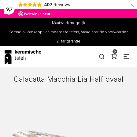
×
407
Reviews
9,7
Maatwerk mogelijk
Korting bij aankoop van meerdere tafels, vraag naar de voorwaarden
2 jaar garantie
0
Calacatta Macchia Lia Half ovaal