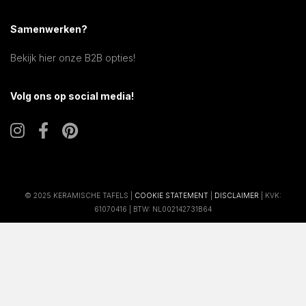
Samenwerken?
Bekijk hier onze B2B opties!
Volg ons op social media!
© 2025 KERAMISCHE TAFELS |
COOKIE STATEMENT
|
DISCLAIMER
| KVK:
61070416 | BTW: NL002142731B64