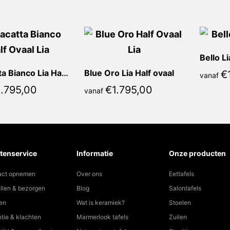
Bello Li
Calacatta Bianco Lia Half ovaal
Blue Oro Lia Half ovaal
€
vanaf
1.795,00
€
1.795,00
vanaf
tenservice
Informatie
Onze producten
act opnemen
Over ons
Eettafels
llen & bezorgen
Blog
Salontafels
en
Wat is keramiek?
Stoelen
tie & klachten
Marmerlook tafels
Zuilen