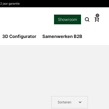
2 jaar garantie
0
Showroom
3D Configurator
Samenwerken B2B
l
Sorteren