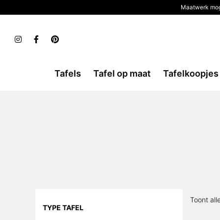
Maatwerk mog
Tafels
Tafel op maat
Tafelkoopjes
Toont all
TYPE TAFEL