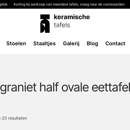
elijk
Korting bij aankoop van meerdere tafels, vraag naar de voorwaarden
Stoelen
Staaltjes
Galerij
Blog
Contact
graniet half ovale eettafe
Gesorteerd
e 20 resultaten
op