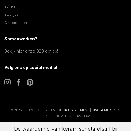
Zuilen
Staaltjes
Onderstellen
Samenwerken?
Bekijk hier onze B2B opties!
Volg ons op social media!
© 2025 KERAMISCHE TAFELS |
COOKIE STATEMENT
|
DISCLAIMER
| KVK:
61070416 | BTW: NL002142731B64
De waardering van keramischetafels.nl bij