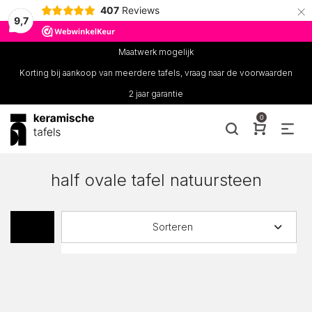
×
407
Reviews
9,7
Maatwerk mogelijk
Korting bij aankoop van meerdere tafels, vraag naar de voorwaarden
2 jaar garantie
0
half ovale tafel natuursteen
Sorteren