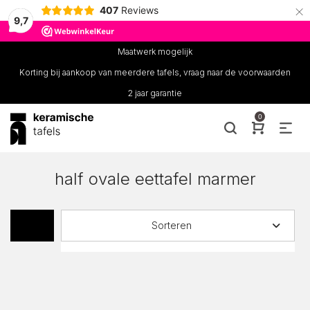
×
407
Reviews
9,7
Maatwerk mogelijk
Korting bij aankoop van meerdere tafels, vraag naar de voorwaarden
2 jaar garantie
0
half ovale eettafel marmer
Sorteren