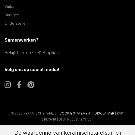
Zuilen
Staaltjes
Onderstellen
Samenwerken?
Bekijk hier onze B2B opties!
Volg ons op social media!
© 2025 KERAMISCHE TAFELS |
COOKIE STATEMENT
|
DISCLAIMER
| KVK:
61070416 | BTW: NL002142731B64
De waardering van keramischetafels.nl bij