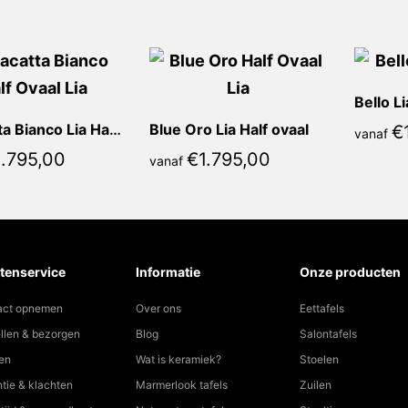
Bello Li
Calacatta Bianco Lia Half ovaal
Blue Oro Lia Half ovaal
€
vanaf
1.795,00
€
1.795,00
vanaf
tenservice
Informatie
Onze producten
act opnemen
Over ons
Eettafels
llen & bezorgen
Blog
Salontafels
en
Wat is keramiek?
Stoelen
tie & klachten
Marmerlook tafels
Zuilen