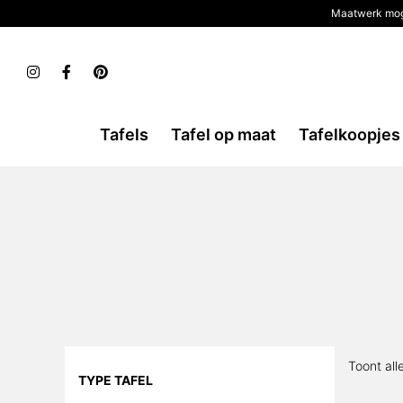
Maatwerk mog
Tafels
Tafel op maat
Tafelkoopjes
Toont all
TYPE TAFEL