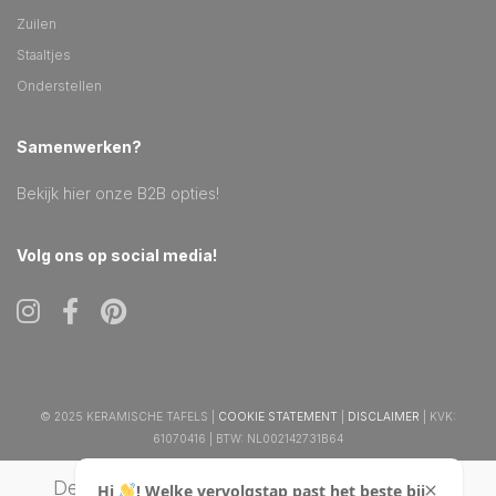
Zuilen
Staaltjes
Onderstellen
Samenwerken?
Bekijk hier onze B2B opties!
Volg ons op social media!
© 2025 KERAMISCHE TAFELS |
COOKIE STATEMENT
|
DISCLAIMER
| KVK:
61070416 | BTW: NL002142731B64
De waardering van keramischetafels.nl bij
Hi
! Welke vervolgstap past het beste bij