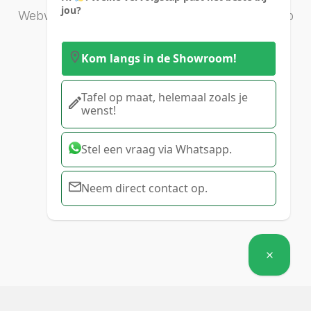
jou?
WebwinkelKeur Reviews
is 9.7/10 gebaseerd op
407 reviews.
Kom langs in de Showroom!
Tafel op maat, helemaal zoals je
wenst!
Stel een vraag via Whatsapp.
Neem direct contact op.