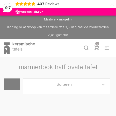
×
407
Reviews
9,7
Maatwerk mogelijk
Korting bij aankoop van meerdere tafels, vraag naar de voorwaarden
2 jaar garantie
0
marmerlook half ovale tafel
Sorteren