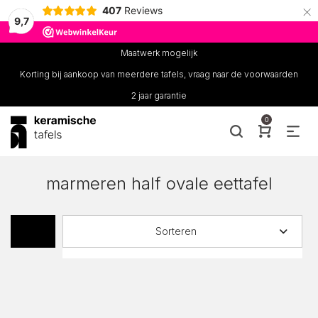
×
407
Reviews
9,7
Maatwerk mogelijk
Korting bij aankoop van meerdere tafels, vraag naar de voorwaarden
2 jaar garantie
0
marmeren half ovale eettafel
Sorteren