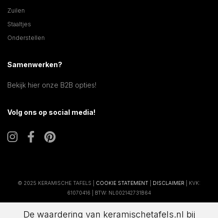
Zuilen
Staaltjes
Onderstellen
Samenwerken?
Bekijk hier onze B2B opties!
Volg ons op social media!
© 2025 KERAMISCHE TAFELS |
COOKIE STATEMENT
|
DISCLAIMER
| KVK:
61070416 | BTW: NL002142731B64
De waardering van keramischetafels.nl bij