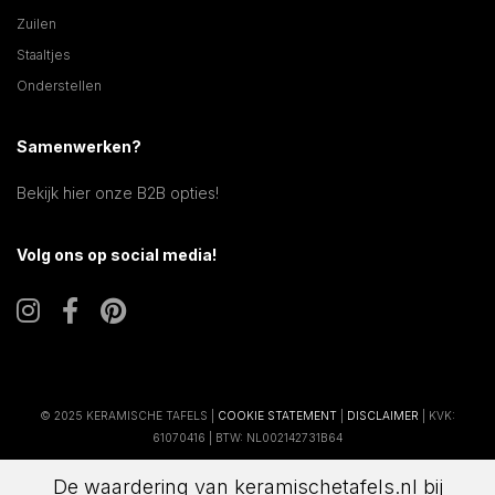
Zuilen
Staaltjes
Onderstellen
Samenwerken?
Bekijk hier onze B2B opties!
Volg ons op social media!
© 2025 KERAMISCHE TAFELS |
COOKIE STATEMENT
|
DISCLAIMER
| KVK:
61070416 | BTW: NL002142731B64
De waardering van keramischetafels.nl bij