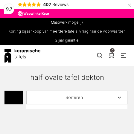
×
407
Reviews
9,7
Maatwerk mogelijk
Korting bij aankoop van meerdere tafels, vraag naar de voorwaarden
2 jaar garantie
0
half ovale tafel dekton
Sorteren