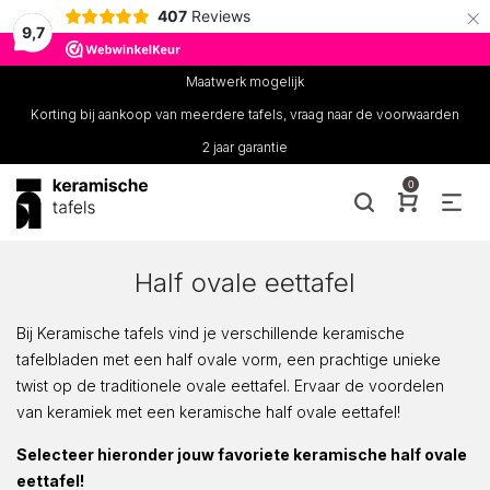
×
407
Reviews
9,7
Maatwerk mogelijk
Korting bij aankoop van meerdere tafels, vraag naar de voorwaarden
2 jaar garantie
0
Half ovale eettafel
Bij Keramische tafels vind je verschillende keramische
tafelbladen met een half ovale vorm, een prachtige unieke
twist op de traditionele ovale eettafel. Ervaar de voordelen
van keramiek met een keramische half ovale eettafel!
Selecteer hieronder jouw favoriete keramische half ovale
eettafel!