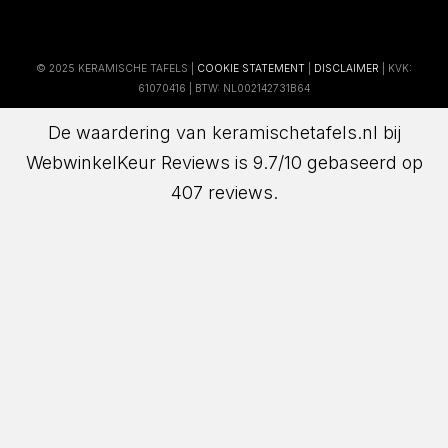
© 2025 KERAMISCHE TAFELS |
COOKIE STATEMENT
|
DISCLAIMER
| KVK:
61070416 | BTW: NL002142731B64
De waardering van keramischetafels.nl bij
WebwinkelKeur Reviews
is 9.7/10 gebaseerd op
407 reviews.