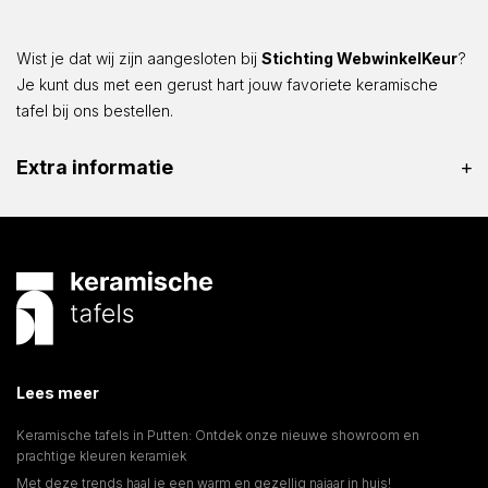
Wist je dat wij zijn aangesloten bij
Stichting WebwinkelKeur
?
Je kunt dus met een gerust hart jouw favoriete keramische
tafel bij ons bestellen.
Extra informatie
Lees meer
Keramische tafels in Putten: Ontdek onze nieuwe showroom en
prachtige kleuren keramiek
Met deze trends haal je een warm en gezellig najaar in huis!