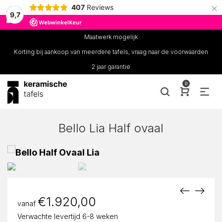
×
407
Reviews
9,7
Maatwerk mogelijk
Korting bij aankoop van meerdere tafels, vraag naar de voorwaarden
2 jaar garantie
0
Bello Lia Half ovaal
€
1.920,00
vanaf
Verwachte levertijd 6-8 weken