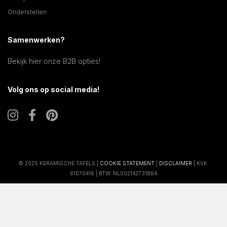
Onderstellen
Samenwerken?
Bekijk hier onze B2B opties!
Volg ons op social media!
© 2025 KERAMISCHE TAFELS |
COOKIE STATEMENT
|
DISCLAIMER
| KVK:
61070416 | BTW: NL002142731B64