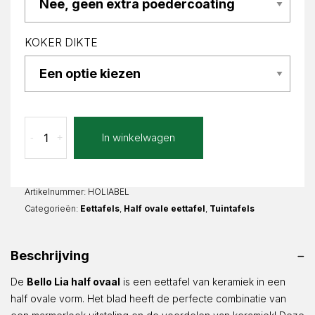
KOKER DIKTE
Bello
In winkelwagen
-
+
Lia
Half
ovaal
aantal
Artikelnummer:
HOLIABEL
Categorieën:
Eettafels
,
Half ovale eettafel
,
Tuintafels
Beschrijving
De
Bello Lia half ovaal
is een eettafel van keramiek in een
half ovale vorm. Het blad heeft de perfecte combinatie van