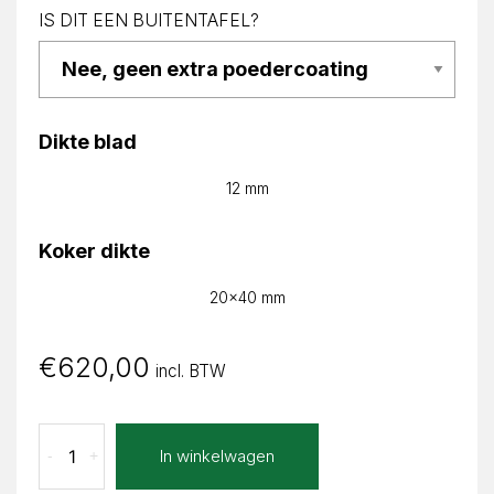
IS DIT EEN BUITENTAFEL?
Dikte blad
12 mm
Koker dikte
20x40 mm
€
620,00
incl. BTW
Calacatta
In winkelwagen
-
+
Bianco
Neta