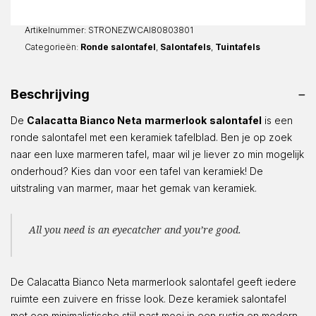
Rond
aantal
Artikelnummer:
STRONEZWCAI80803801
Categorieën:
Ronde salontafel
,
Salontafels
,
Tuintafels
Beschrijving
De
Calacatta Bianco Neta
marmerlook
salontafel
is een
ronde salontafel met een keramiek tafelblad. Ben je op zoek
naar een luxe marmeren tafel, maar wil je liever zo min mogelijk
onderhoud? Kies dan voor een tafel van keramiek! De
uitstraling van marmer, maar het gemak van keramiek.
All you need is an eyecatcher and you’re good.
De Calacatta Bianco Neta marmerlook salontafel geeft iedere
ruimte een zuivere en frisse look. Deze keramiek salontafel
met een minimalistische stijl past mooi in een rustig en modern,