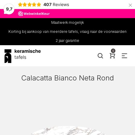
×
407
Reviews
9,7
Maatwerk mogelijk
Korting bij aankoop van meerdere tafels, vraag naar de voorwaarden
2 jaar garantie
0
Calacatta Bianco Neta Rond