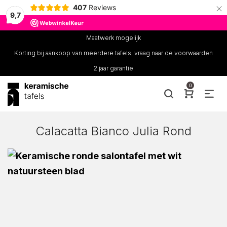
×
407
Reviews
9,7
Maatwerk mogelijk
Korting bij aankoop van meerdere tafels, vraag naar de voorwaarden
2 jaar garantie
0
Calacatta Bianco Julia Rond