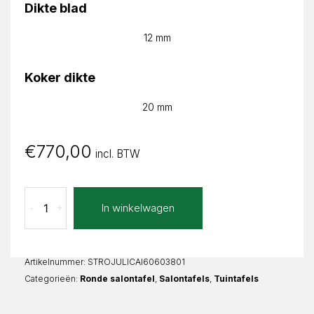
Dikte blad
12 mm
Koker dikte
20 mm
€
770,00
incl. BTW
Calacatta
In winkelwagen
-
+
Bianco
Julia
Rond
aantal
Artikelnummer:
STROJULICAI60603801
Categorieën:
Ronde salontafel
,
Salontafels
,
Tuintafels