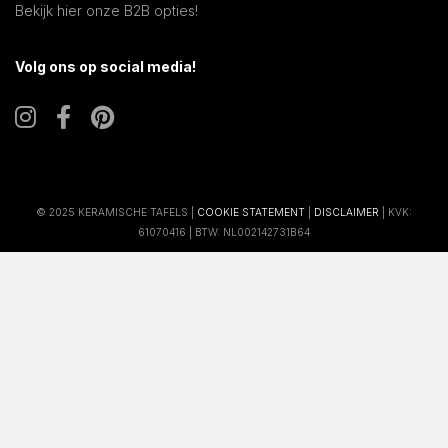
Bekijk hier onze B2B opties!
Volg ons op social media!
© 2025 KERAMISCHE TAFELS |
COOKIE STATEMENT
|
DISCLAIMER
| KVK:
61070416 | BTW: NL002142731B64