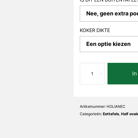
KOKER DIKTE
Nero
In
Compratore
-
+
Lia
Half
ovaal
aantal
Artikelnummer:
HOLIANEC
Categorieën:
Eettafels
,
Half oval