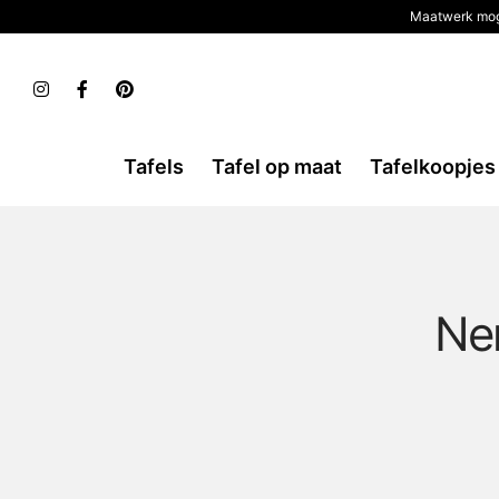
Maatwerk mog
Tafels
Tafel op maat
Tafelkoopjes
Ner