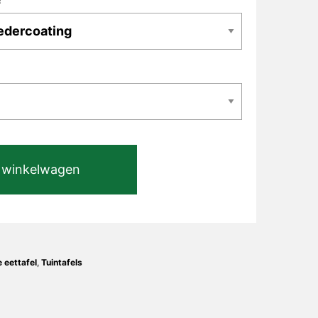
 winkelwagen
e eettafel
,
Tuintafels