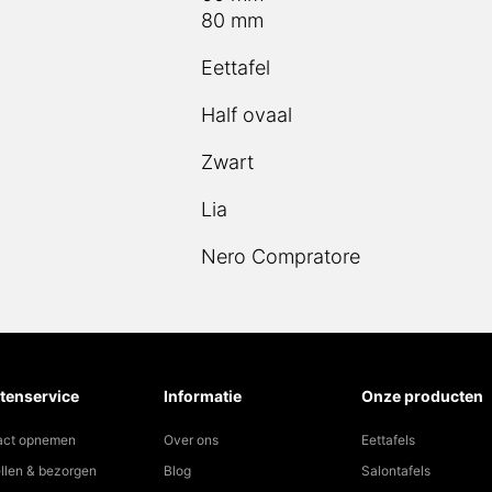
80 mm
Eettafel
Half ovaal
Zwart
Lia
Nero Compratore
tenservice
Informatie
Onze producten
act opnemen
Over ons
Eettafels
llen & bezorgen
Blog
Salontafels