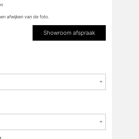
en
nen afwijken van de foto.
Showroom afspraak
?