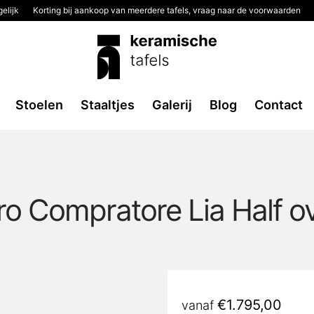
elijk
Korting bij aankoop van meerdere tafels, vraag naar de voorwaarden
Stoelen
Staaltjes
Galerij
Blog
Contact
o Compratore Lia Half o
€
1.795,00
vanaf