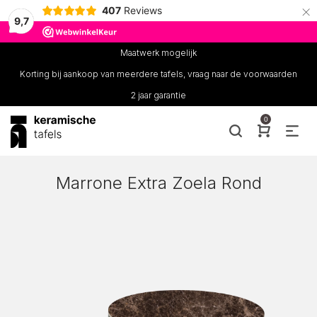
×
407
Reviews
9,7
Maatwerk mogelijk
Korting bij aankoop van meerdere tafels, vraag naar de voorwaarden
2 jaar garantie
0
Marrone Extra Zoela Rond