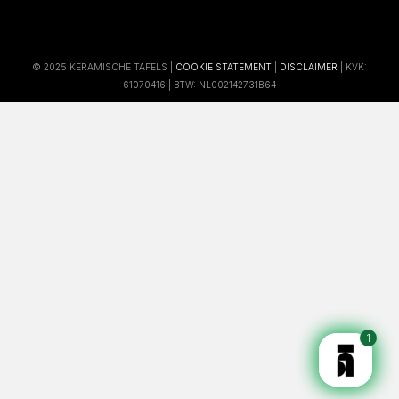
© 2025 KERAMISCHE TAFELS |
COOKIE STATEMENT
|
DISCLAIMER
| KVK:
61070416 | BTW: NL002142731B64
1