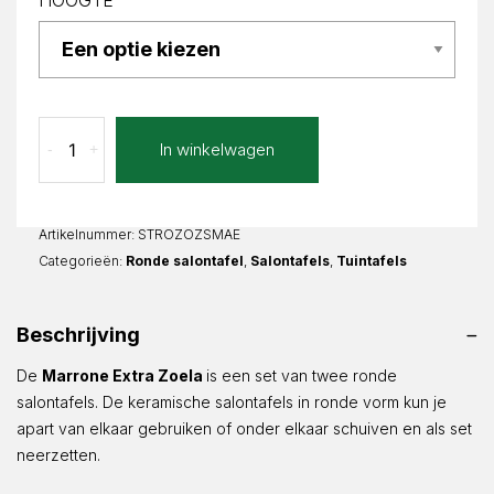
HOOGTE
Marrone
In winkelwagen
-
+
Extra
Zoela
Rond
aantal
Artikelnummer:
STROZOZSMAE
Categorieën:
Ronde salontafel
,
Salontafels
,
Tuintafels
Beschrijving
De
Marrone Extra Zoela
is een set van twee ronde
salontafels. De keramische salontafels in ronde vorm kun je
apart van elkaar gebruiken of onder elkaar schuiven en als set
neerzetten.