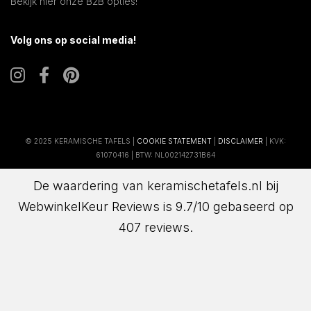
Bekijk hier onze B2B opties!
Volg ons op social media!
© 2025 KERAMISCHE TAFELS |
COOKIE STATEMENT
|
DISCLAIMER
| KVK:
61070416 | BTW: NL002142731B64
De waardering van keramischetafels.nl bij
WebwinkelKeur Reviews
is 9.7/10 gebaseerd op
407 reviews.