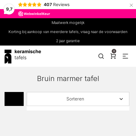
×
407
Reviews
9,7
Maatwerk mogelijk
Korting bij aankoop van meerdere tafels, vraag naar de voorwaarden
2 jaar garantie
0
Bruin marmer tafel
Sorteren