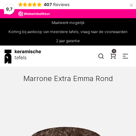
×
407
Reviews
9,7
Maatwerk mogelijk
Korting bij aankoop van meerdere tafels, vraag naar de voorwaarden
2 jaar garantie
0
Marrone Extra Emma Rond