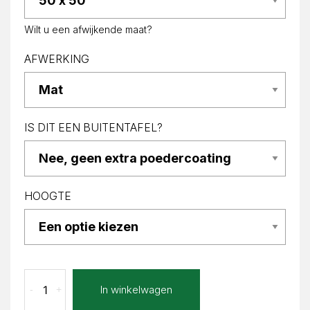
Wilt u een afwijkende maat?
AFWERKING
IS DIT EEN BUITENTAFEL?
HOOGTE
Marrone
In winkelwagen
-
+
Extra
Emma