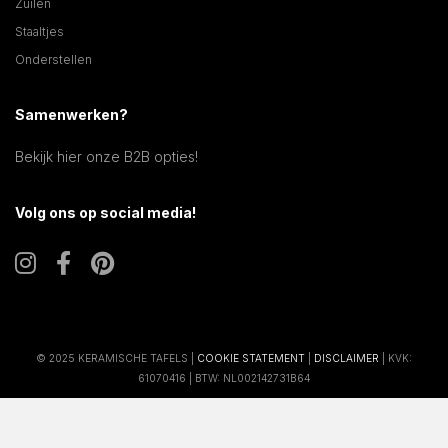
Zuilen
Staaltjes
Onderstellen
Samenwerken?
Bekijk hier onze B2B opties!
Volg ons op social media!
© 2025 KERAMISCHE TAFELS |
COOKIE STATEMENT
|
DISCLAIMER
| KVK:
61070416 | BTW: NL002142731B64