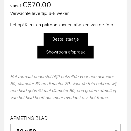
€
870,00
vanaf
Verwachte levertijd 6-8 weken
Let op! Kleur en patroon kunnen afwijken van de foto.
Bestel staaltje
Showroom afspraak
Het formaat onderstel blijft hetzelfde voor een diameter
50, diameter 60 en diameter 70. Voor de foto hebben wij
een blad gebruikt met diameter 50, een grotere afmeting
van het blad heeft dus meer overlap t.o.v. het frame.
AFMETING BLAD