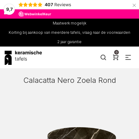
×
407
Reviews
9,7
Maatwerk mogelijk
Korting bij aankoop van meerdere tafels, vraag naar de voorwaarden
2 jaar garantie
0
Calacatta Nero Zoela Rond