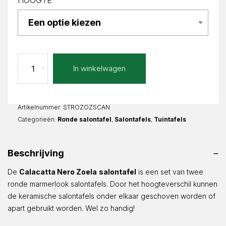
HOOGTE
Calacatta
In winkelwagen
-
+
Nero
Zoela
Rond
aantal
Artikelnummer:
STROZOZSCAN
Categorieën:
Ronde salontafel
,
Salontafels
,
Tuintafels
Beschrijving
De
Calacatta Nero Zoela
salontafel
is een set van twee
ronde marmerlook salontafels. Door het hoogteverschil kunnen
de keramische salontafels onder elkaar geschoven worden of
apart gebruikt worden. Wel zo handig!