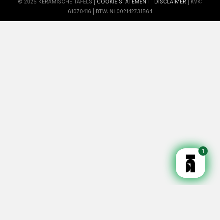
© 2025 KERAMISCHE TAFELS |
COOKIE STATEMENT
|
DISCLAIMER
| KVK:
61070416 | BTW: NL002142731B64
1