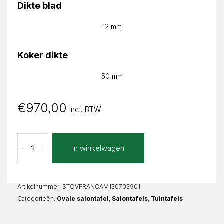
Dikte blad
12 mm
Koker dikte
50 mm
€
970,00
incl. BTW
Calacatta
In winkelwagen
-
+
Macchia
Franca
Ovaal
aantal
Artikelnummer:
STOVFRANCAM130703901
Categorieën:
Ovale salontafel
,
Salontafels
,
Tuintafels