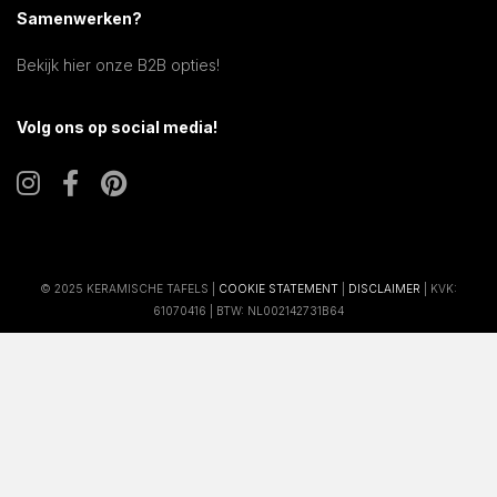
Samenwerken?
Bekijk hier onze B2B opties!
Volg ons op social media!
© 2025 KERAMISCHE TAFELS |
COOKIE STATEMENT
|
DISCLAIMER
| KVK:
61070416 | BTW: NL002142731B64