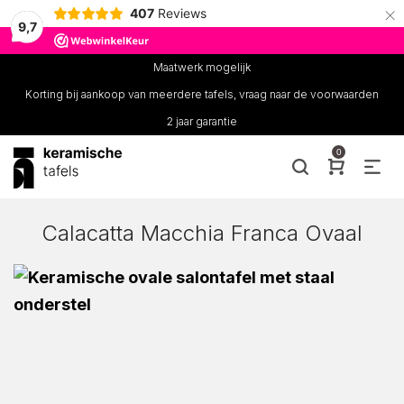
×
407
Reviews
9,7
Maatwerk mogelijk
Korting bij aankoop van meerdere tafels, vraag naar de voorwaarden
2 jaar garantie
0
Calacatta Macchia Franca Ovaal