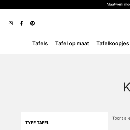
Maatwerk mog
Tafels
Tafel op maat
Tafelkoopjes
K
Toont all
TYPE TAFEL