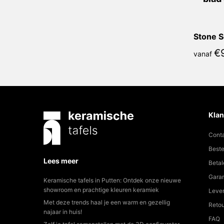
Stone S
€
vanaf
Klan
Cont
Beste
Lees meer
Betal
Garan
Keramische tafels in Putten: Ontdek onze nieuwe
showroom en prachtige kleuren keramiek
Lever
Met deze trends haal je een warm en gezellig
Reto
najaar in huis!
FAQ