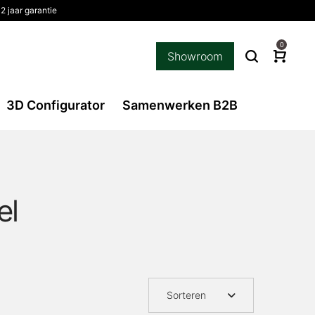
2 jaar garantie
0
Showroom
3D Configurator
Samenwerken B2B
el
Sorteren