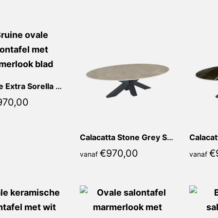
populariteit
Marrone Extra Sorella Ovaal
970,00
Calacatta Stone Grey Sorella Ovaal
€
970,00
€
vanaf
vanaf