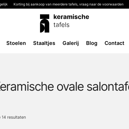
elijk
Korting bij aankoop van meerdere tafels, vraag naar de voorwaarden
Stoelen
Staaltjes
Galerij
Blog
Contact
eramische ovale salontaf
Gesorteerd
e 14 resultaten
op