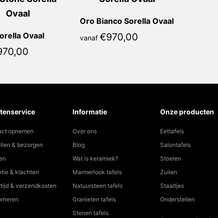
Oro Bianco Sorella Ovaal
orella Ovaal
€
970,00
vanaf
970,00
tenservice
Informatie
Onze producten
act opnemen
Over ons
Eettafels
llen & bezorgen
Blog
Salontafels
en
Wat is keramiek?
Stoelen
tie & klachten
Marmerlook tafels
Zuilen
tijd & verzendkosten
Natuursteen tafels
Staaltjes
urneren
Granieten tafels
Onderstellen
Stenen tafels