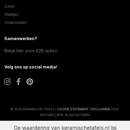
Zuilen
Staaltjes
Onderstellen
Samenwerken?
Bekijk hier onze B2B opties!
Volg ons op social media!
© 2025 KERAMISCHE TAFELS |
COOKIE STATEMENT
|
DISCLAIMER
| KVK:
61070416 | BTW: NL002142731B64
De waardering van keramischetafels.nl bij