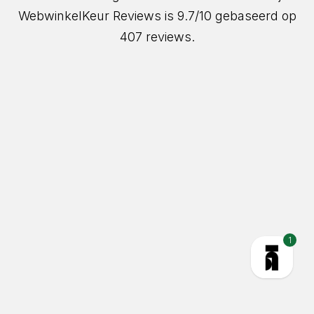
WebwinkelKeur Reviews
is 9.7/10 gebaseerd op
407 reviews.
Eerst de tafel in het echt zien?
Kom langs in de Showroom!
Liever eerst een staaltje bestellen?
Stel een vraag over dit product via
Whatsapp