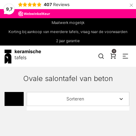
×
407
Reviews
9,7
Maatwerk mogelijk
Korting bij aankoop van meerdere tafels, vraag naar de voorwaarden
2 jaar garantie
0
Ovale salontafel van beton
Sorteren