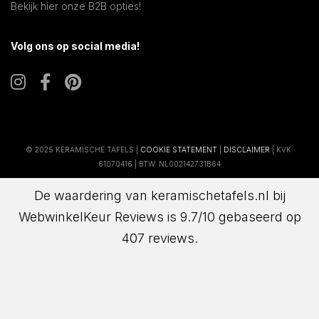
Bekijk hier onze B2B opties!
Volg ons op social media!
© 2025 KERAMISCHE TAFELS |
COOKIE STATEMENT
|
DISCLAIMER
| KVK:
61070416 | BTW: NL002142731B64
De waardering van keramischetafels.nl bij
WebwinkelKeur Reviews
is 9.7/10 gebaseerd op
407 reviews.