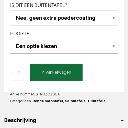
IS DIT EEN BUITENTAFEL?
HOOGTE
Calacatta
In winkelwagen
-
+
Bianco
Zoela
Rond
aantal
Artikelnummer:
STROZOZSCAI
Categorieën:
Ronde salontafel
,
Salontafels
,
Tuintafels
Beschrijving