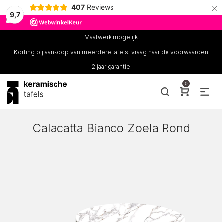
×
407
Reviews
9,7
Maatwerk mogelijk
Korting bij aankoop van meerdere tafels, vraag naar de voorwaarden
2 jaar garantie
0
Calacatta Bianco Zoela Rond