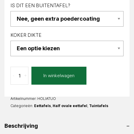
IS DIT EEN BUITENTAFEL?
KOKER DIKTE
Tuono
In winkelwagen
-
+
Lia
Half
ovaal
aantal
Artikelnummer:
HOLIATUO
Categorieën:
Eettafels
,
Half ovale eettafel
,
Tuintafels
Beschrijving