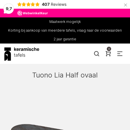
×
407
Reviews
9,7
Maatwerk mogelijk
Korting bij aankoop van meerdere tafels, vraag naar de voorwaarden
2 jaar garantie
0
Tuono Lia Half ovaal