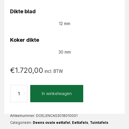
Dikte blad
12 mm
Koker dikte
30 mm
€
1.720,00
incl. BTW
Calacatta
In winkelwagen
-
+
Stone
Grey
Elena
Deens
Artikelnummer:
DOELENCAS3018010001
Ovaal
Categorieën:
Deens ovale eettafel
,
Eettafels
,
Tuintafels