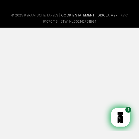
© 2025 KERAMISCHE TAFELS |
COOKIE STATEMENT
|
DISCLAIMER
| KVK:
61070416 | BTW: NL002142731B64
1