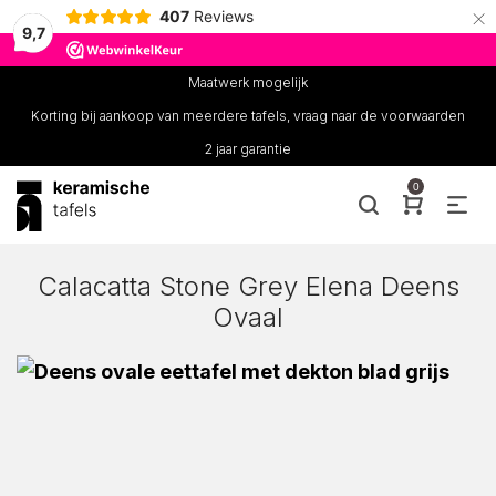
×
407
Reviews
9,7
Maatwerk mogelijk
Korting bij aankoop van meerdere tafels, vraag naar de voorwaarden
2 jaar garantie
0
Calacatta Stone Grey Elena Deens
Ovaal