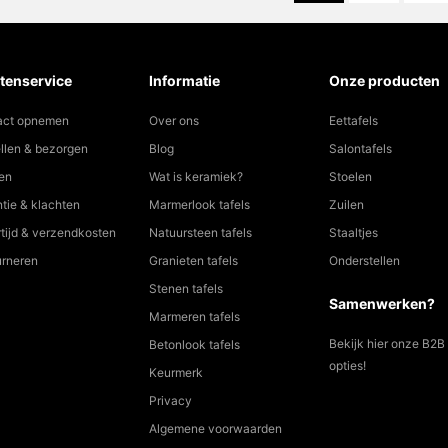
tenservice
Informatie
Onze producten
act opnemen
Over ons
Eettafels
llen & bezorgen
Blog
Salontafels
en
Wat is keramiek?
Stoelen
tie & klachten
Marmerlook tafels
Zuilen
tijd & verzendkosten
Natuursteen tafels
Staaltjes
urneren
Granieten tafels
Onderstellen
Stenen tafels
Samenwerken?
Marmeren tafels
Bekijk hier onze B2B
Betonlook tafels
opties!
Keurmerk
Privacy
Algemene voorwaarden