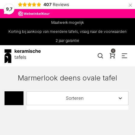
×
407
Reviews
9,7
Maatwerk mogelijk
Korting bij aankoop van meerdere tafels, vraag naar de voorwaarden
2 jaar garantie
0
Marmerlook deens ovale tafel
Sorteren