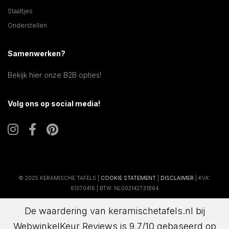
Staaltjes
Onderstellen
Samenwerken?
Bekijk hier onze B2B opties!
Volg ons op social media!
© 2025 KERAMISCHE TAFELS |
COOKIE STATEMENT
|
DISCLAIMER
| KVK:
61070416 | BTW: NL002142731B64
De waardering van keramischetafels.nl bij
WebwinkelKeur Reviews
is 9.7/10 gebaseerd op