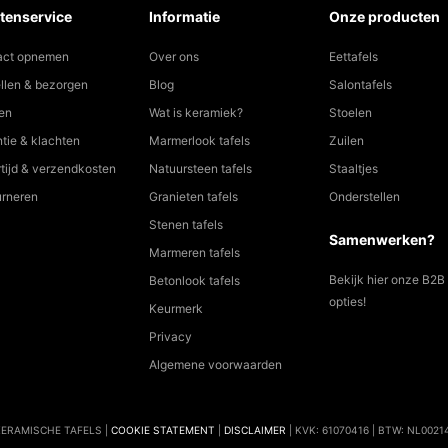
tenservice
Informatie
Onze producten
act opnemen
Over ons
Eettafels
llen & bezorgen
Blog
Salontafels
en
Wat is keramiek?
Stoelen
tie & klachten
Marmerlook tafels
Zuilen
tijd & verzendkosten
Natuursteen tafels
Staaltjes
urneren
Granieten tafels
Onderstellen
Stenen tafels
Samenwerken?
Marmeren tafels
Bekijk hier onze B2B
Betonlook tafels
opties!
Keurmerk
Privacy
Algemene voorwaarden
KERAMISCHE TAFELS |
COOKIE STATEMENT
|
DISCLAIMER
| KVK: 61070416 | BTW: NL002