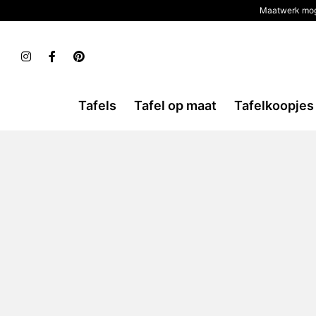
Maatwerk mog
Tafels
Tafel op maat
Tafelkoopjes