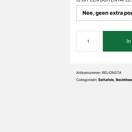
Stampa
In
Liona
-
+
Recht
aantal
Artikelnummer:
RELIONSTA
Categorieën:
Eettafels
,
Rechthoe