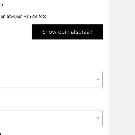
en
nen afwijken van de foto.
Showroom afspraak
?