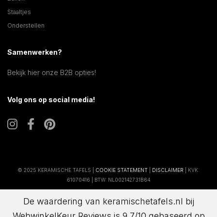
Staaltjes
Onderstellen
Samenwerken?
Bekijk hier onze B2B opties!
Volg ons op social media!
© 2025 KERAMISCHE TAFELS |
COOKIE STATEMENT
|
DISCLAIMER
| KVK:
61070416 | BTW: NL002142731B64
De waardering van keramischetafels.nl bij
WebwinkelKeur Reviews
is 9.7/10 gebaseerd op