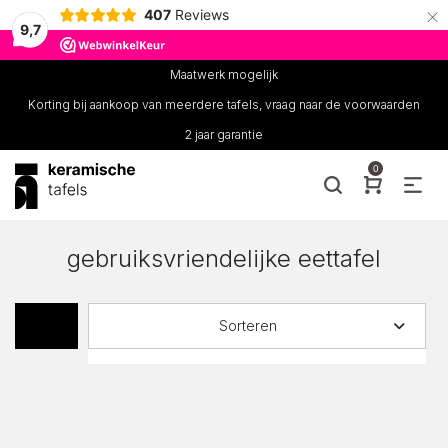
×
407
Reviews
9,7
Maatwerk mogelijk
Korting bij aankoop van meerdere tafels, vraag naar de voorwaarden
2 jaar garantie
0
gebruiksvriendelijke eettafel
Sorteren