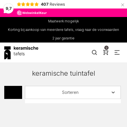
×
407
Reviews
9,7
Maatwerk mogelijk
Korting bij aankoop van meerdere tafels, vraag naar de voorwaarden
2 jaar garantie
0
keramische tuintafel
Sorteren