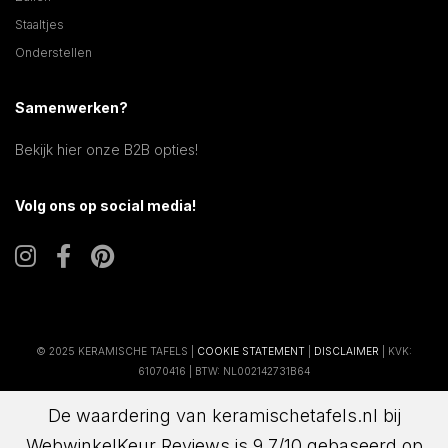
Staaltjes
Onderstellen
Samenwerken?
Bekijk hier onze B2B opties!
Volg ons op social media!
© 2025 KERAMISCHE TAFELS |
COOKIE STATEMENT
|
DISCLAIMER
| KVK:
61070416 | BTW: NL002142731B64
De waardering van keramischetafels.nl bij
WebwinkelKeur Reviews
is 9.7/10 gebaseerd op