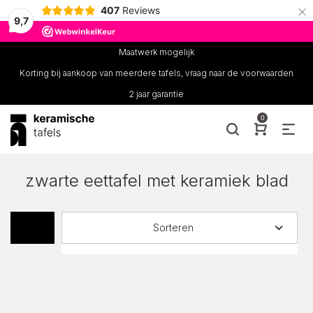
×
407
Reviews
9,7
Maatwerk mogelijk
Korting bij aankoop van meerdere tafels, vraag naar de voorwaarden
2 jaar garantie
0
zwarte eettafel met keramiek blad
Sorteren