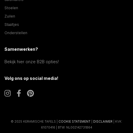
Stoelen
Zuilen
Staaltjes
Onderstellen
Samenwerken?
Bekijk hier onze B2B opties!
Volg ons op social media!
© 2025 KERAMISCHE TAFELS |
COOKIE STATEMENT
|
DISCLAIMER
| KVK:
61070416 | BTW: NL002142731B64