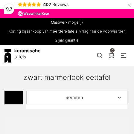
×
407
Reviews
9,7
Maatwerk mogelijk
Korting bij aankoop van meerdere tafels, vraag naar de voorwaarden
2 jaar garantie
0
zwart marmerlook eettafel
Sorteren