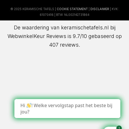
© 2025 KERAMISCHE TAFELS |
COOKIE STATEMENT
|
DISCLAIMER
| KVK:
61070416 | BTW: NL002142731B64
De waardering van keramischetafels.nl bij
WebwinkelKeur Reviews
is 9.7/10 gebaseerd op
407 reviews.
Hi
! Welke vervolgstap past het beste bij
jou?
1