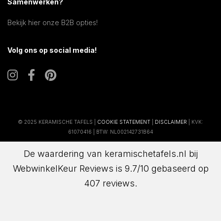
Samenwerken?
Bekijk hier onze B2B opties!
Volg ons op social media!
© 2025 KERAMISCHE TAFELS |
COOKIE STATEMENT
|
DISCLAIMER
| KVK:
61070416 | BTW: NL002142731B64
De waardering van keramischetafels.nl bij
WebwinkelKeur Reviews
is 9.7/10 gebaseerd op
407 reviews.