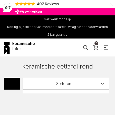
×
407
Reviews
9,7
Maatwerk mogelijk
Korting bij aankoop van meerdere tafels, vraag naar de voorwaarden
2 jaar garantie
0
keramische eettafel rond
Sorteren