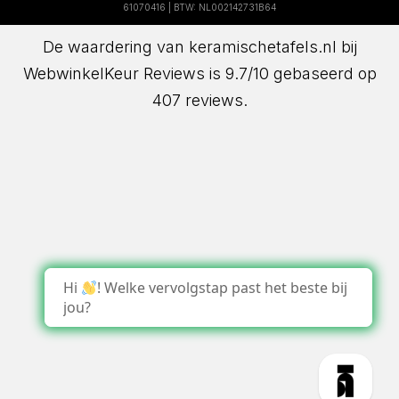
61070416 | BTW: NL002142731B64
De waardering van keramischetafels.nl bij
WebwinkelKeur Reviews
is 9.7/10 gebaseerd op
407 reviews.
Hi
! Welke vervolgstap past het beste bij
jou?