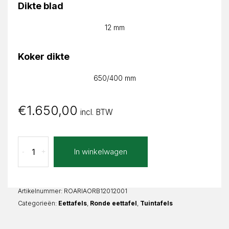
Dikte blad
12 mm
Koker dikte
650/400 mm
€
1.650,00
incl. BTW
Oro
In winkelwagen
-
+
Bianco
Ariane
Rond
aantal
Artikelnummer:
ROARIAORB12012001
Categorieën:
Eettafels
,
Ronde eettafel
,
Tuintafels