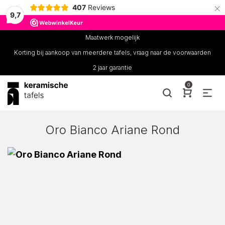
×
407
Reviews
9,7
Maatwerk mogelijk
Korting bij aankoop van meerdere tafels, vraag naar de voorwaarden
2 jaar garantie
0
Oro Bianco Ariane Rond