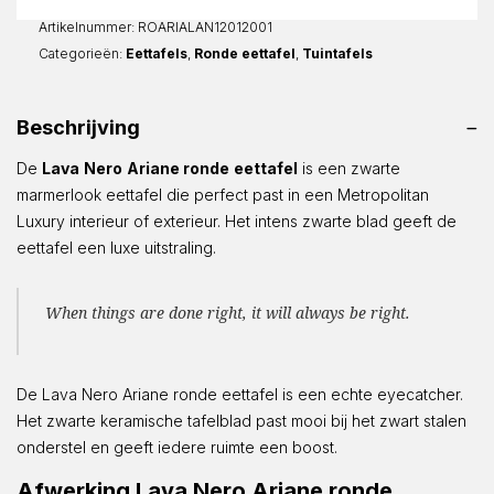
Rond
aantal
Artikelnummer:
ROARIALAN12012001
Categorieën:
Eettafels
,
Ronde eettafel
,
Tuintafels
Beschrijving
De
Lava
Nero
Ariane ronde
eettafel
is een zwarte
marmerlook eettafel die perfect past in een Metropolitan
Luxury interieur of exterieur. Het intens zwarte blad geeft de
eettafel een luxe uitstraling.
When things are done right, it will always be right.
De Lava Nero Ariane ronde eettafel is een echte eyecatcher.
Het zwarte keramische tafelblad past mooi bij het zwart stalen
onderstel en geeft iedere ruimte een boost.
Afwerking Lava Nero Ariane ronde