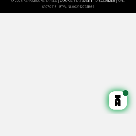
© 2025 KERAMISCHE TAFELS |
COOKIE STATEMENT
|
DISCLAIMER
| KVK:
61070416 | BTW: NL002142731B64
1