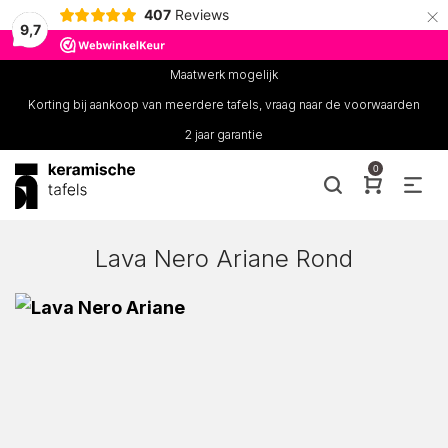
×
407
Reviews
9,7
Maatwerk mogelijk
Korting bij aankoop van meerdere tafels, vraag naar de voorwaarden
2 jaar garantie
0
Lava Nero Ariane Rond