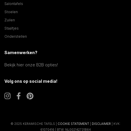
Salontafels
Stoelen
Zuilen
Staaltjes
Onderstellen
Samenwerken?
Bekijk hier onze B2B opties!
Volg ons op social media!
© 2025 KERAMISCHE TAFELS |
COOKIE STATEMENT
|
DISCLAIMER
| KVK:
61070416 | BTW: NL002142731B64