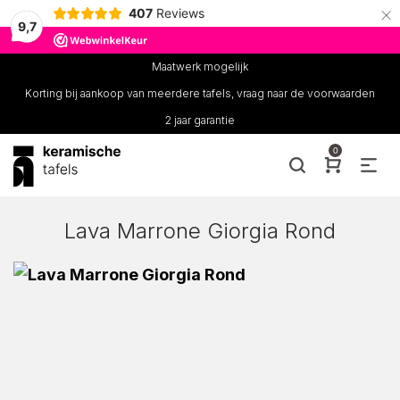
×
407
Reviews
9,7
Maatwerk mogelijk
Korting bij aankoop van meerdere tafels, vraag naar de voorwaarden
2 jaar garantie
0
Lava Marrone Giorgia Rond