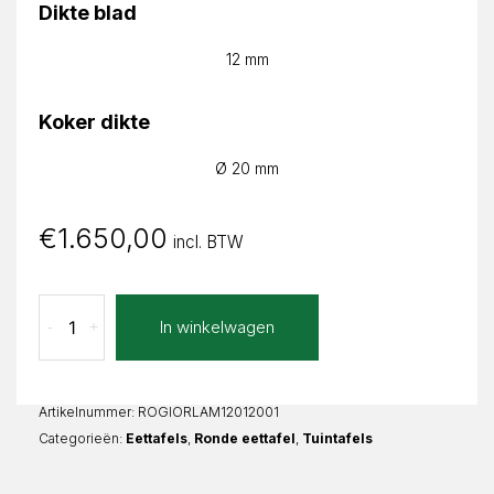
Dikte blad
12 mm
Koker dikte
Ø 20 mm
€
1.650,00
incl. BTW
Lava
In winkelwagen
-
+
Marrone
Giorgia
Rond
aantal
Artikelnummer:
ROGIORLAM12012001
Categorieën:
Eettafels
,
Ronde eettafel
,
Tuintafels